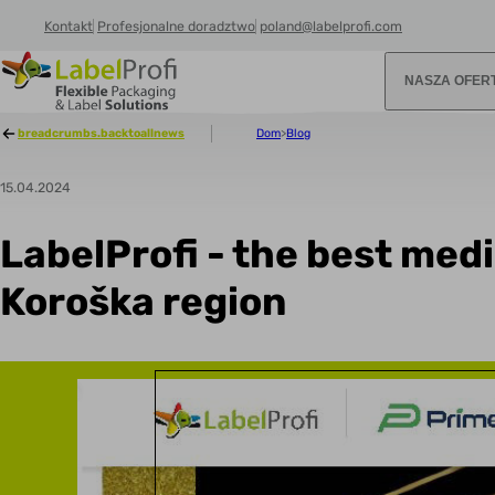
Kontakt
Profesjonalne doradztwo
poland@labelprofi.com
NASZA OFER
breadcrumbs.backtoallnews
Dom
>
Blog
15.04.2024
LabelProfi - the best me
Koroška region