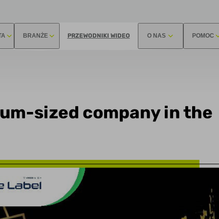
TA
BRANŻE
PRZEWODNIKI WIDEO
O NAS
POMOC
dium-sized company in the