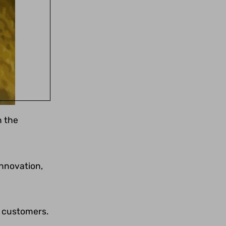
n the
innovation,
d customers.