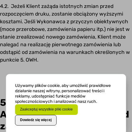
4.2. Jeżeli Klient zażąda istotnych zmian przed
rozpoczęciem druku, zostanie obciążony wyższymi
kosztami. Jeśli Wykonawca z przyczyn obiektywnych
(moce przerobowe, zamówienia papieru itp.) nie jest w
stanie zrealizować nowego zamówienia, Klient może
nalegać na realizację pierwotnego zamówienia lub
odstąpić od zamówienia na warunkach określonych w
punkcie 5. OWH.
Używamy plików cookie, aby umożliwić prawidłowe
działanie naszej witryny, personalizować treści i
reklamy, udostępniać funkcje mediów
5.
społecznościowych i analizować nasz ruch.
Zaakceptuj wszystkie pliki cookie
Anulowanie/odstąpienie od
Dowiedz się więcej
zamówienia