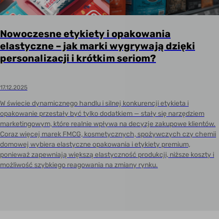
Nowoczesne etykiety i opakowania
elastyczne – jak marki wygrywają dzięki
personalizacji i krótkim seriom?
17.12.2025
W świecie dynamicznego handlu i silnej konkurencji etykieta i
opakowanie przestały być tylko dodatkiem — stały się narzędziem
marketingowym, które realnie wpływa na decyzje zakupowe klientów.
Coraz więcej marek FMCG, kosmetycznych, spożywczych czy chemii
domowej wybiera elastyczne opakowania i etykiety premium,
ponieważ zapewniają większą elastyczność produkcji, niższe koszty i
możliwość szybkiego reagowania na zmiany rynku.