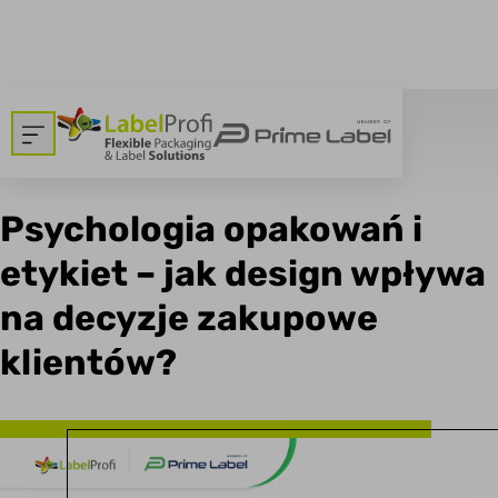
breadcrumbs.backtoallnews
Dom
>
Blog
13.01.2026
Psychologia opakowań i
etykiet – jak design wpływa
na decyzje zakupowe
klientów?