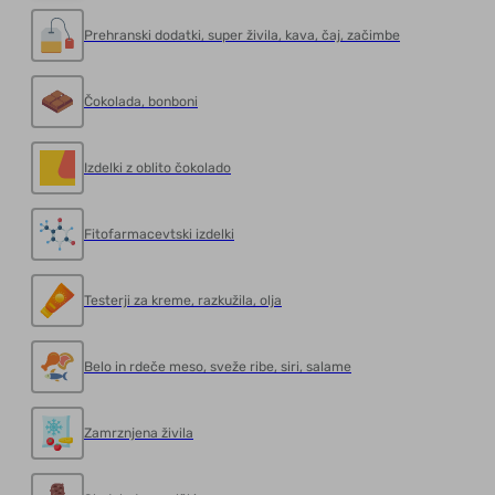
Prehranski dodatki, super živila, kava, čaj, začimbe
Čokolada, bonboni
Izdelki z oblito čokolado
Fitofarmacevtski izdelki
Testerji za kreme, razkužila, olja
Belo in rdeče meso, sveže ribe, siri, salame
Zamrznjena živila