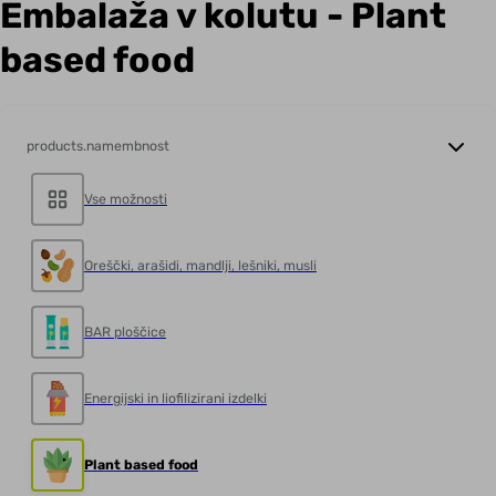
Embalaža v kolutu - Plant
based food
products.namembnost
Vse možnosti
Oreščki, arašidi, mandlji, lešniki, musli
BAR ploščice
Energijski in liofilizirani izdelki
Plant based food