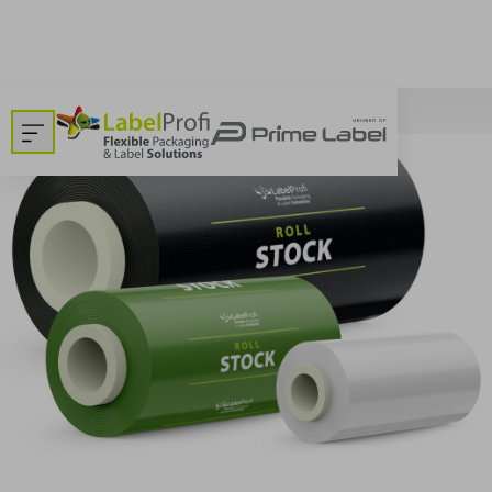
Dom
>
Embalaža v kolutu - Plant based food