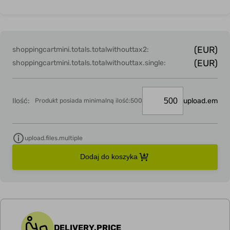
(EUR)
shoppingcartmini.totals.totalwithouttax2:
(EUR)
shoppingcartmini.totals.totalwithouttax.single:
Ilość:
upload.em
Produkt posiada minimalną ilość:500
upload.files.multiple
Dodaj do koszyka
DELIVERY.PRICE