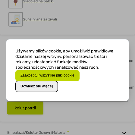
Sladoled na palčki
Suha hrana za živali
kolut.dimenzija
Używamy plików cookie, aby umożliwić prawidłowe
działanie naszej witryny, personalizować treści i
kolut.sirina
*
reklamy, udostępniać funkcje mediów
społecznościowych i analizować nasz ruch.
Zaakceptuj wszystkie pliki cookie
x
kolut.korak
*
Dowiedz się więcej
kolut.potrdi
EmbalazaVKolutu-OsnovniMaterial
*