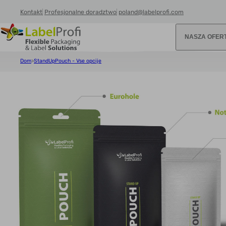
Kontakt
Profesjonalne doradztwo
poland@labelprofi.com
NASZA OFER
Dom
>
StandUpPouch - Vse opcije