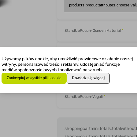
StandUpPouch-OsnovniMaterial
*
StandUpPouch-KoncniIzgled
*
Używamy plików cookie, aby umożliwić prawidłowe działanie naszej
witryny, personalizować treści i reklamy, udostępniać funkcje
mediów społecznościowych i analizować nasz ruch.
StandUpPouch-Dodelava
*
Zaakceptuj wszystkie pliki cookie
Dowiedz się więcej
StandUpPouch-Vogali
*
shoppingcartmini.totals.totalwithout
shoppingcartmini.totals.totalwithoutt