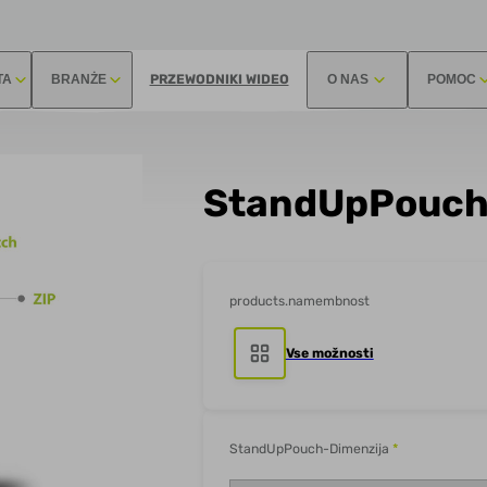
TA
BRANŻE
PRZEWODNIKI WIDEO
O NAS
POMOC
StandUpPouch 
products.namembnost
Vse možnosti
StandUpPouch-Dimenzija
*