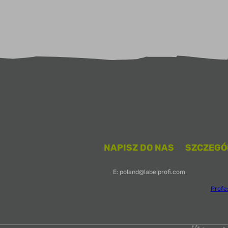
NAPISZ DO NAS
SZCZEGÓ
E: poland@labelprofi.com
Profe