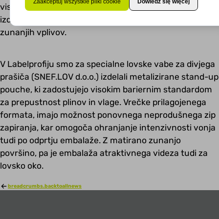
Zaakceptuj wszystkie pliki cookie
Dowiedz się więcej
visokimi bariernimi lastnostmi, ki ne prepušča vonja in
izdelek obenem varuje tudi pred vdorom negativnih
zunanjih vplivov.
V Labelprofiju smo za specialne lovske vabe za divjega
prašiča (SNEF.LOV d.o.o.) izdelali metalizirane stand-up
pouche, ki zadostujejo visokim bariernim standardom
za prepustnost plinov in vlage. Vrečke prilagojenega
formata, imajo možnost ponovnega neprodušnega zip
zapiranja, kar omogoča ohranjanje intenzivnosti vonja
tudi po odprtju embalaže. Z matirano zunanjo
površino, pa je embalaža atraktivnega videza tudi za
lovsko oko.
breadcrumbs.backtoallnews