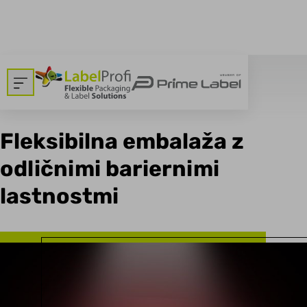
breadcrumbs.backtoallnews
Dom
>
Blog
22.06.2023
Fleksibilna embalaža z
odličnimi bariernimi
lastnostmi