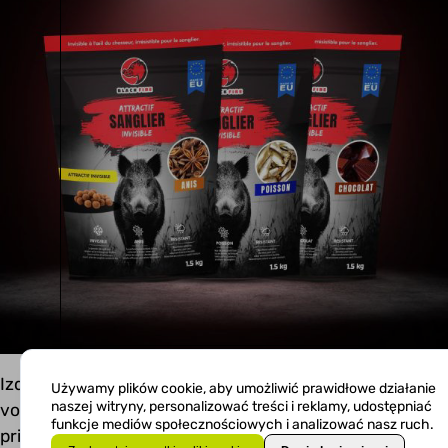
Izdelki, katerih funkcija je oddajanje specifičnega
Używamy plików cookie, aby umożliwić prawidłowe działanie
naszej witryny, personalizować treści i reklamy, udostępniać
vonja, predstavljajo precejšen izziv pri iskanju
funkcje mediów społecznościowych i analizować nasz ruch.
primerne embalaže. Embalaža se mora ponašati z