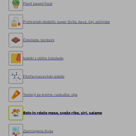
Plant based food
Prehranski dodatki, super živila, kava, čaj, začimbe
Čokolada, bonboni
Izdelki z oblito čokolado
Fitofarmacevtski izdelki
Testerji za kreme, razkužila, olja
Belo in rdeče meso, sveže ribe, siri, salame
Zamrznjena živila