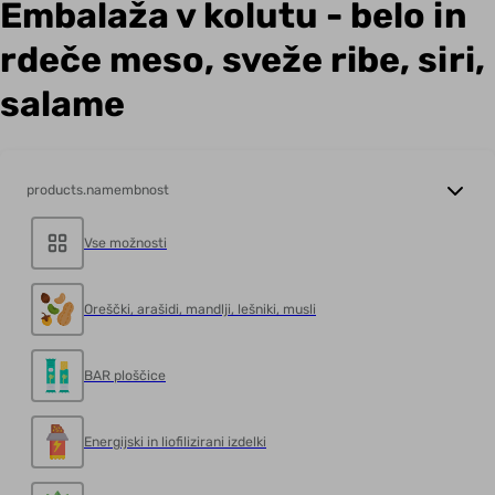
Embalaža v kolutu - belo in
rdeče meso, sveže ribe, siri,
salame
products.namembnost
Vse možnosti
Oreščki, arašidi, mandlji, lešniki, musli
BAR ploščice
Energijski in liofilizirani izdelki