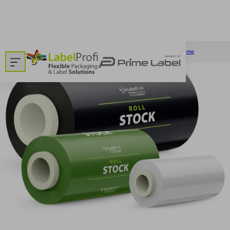
Dom
>
Embalaža v kolutu - belo in rdeče meso, sveže ribe, siri, salame