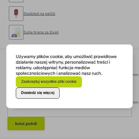
Sladoled na palčki
Suha hrana za živali
Używamy plików cookie, aby umożliwić prawidłowe
kolut.dimenzija
działanie naszej witryny, personalizować treści i
reklamy, udostępniać funkcje mediów
kolut.sirina
*
społecznościowych i analizować nasz ruch.
Zaakceptuj wszystkie pliki cookie
x
Dowiedz się więcej
kolut.korak
*
kolut.potrdi