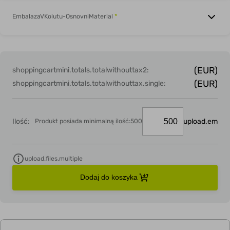
EmbalazaVKolutu-OsnovniMaterial
*
(EUR)
shoppingcartmini.totals.totalwithouttax2:
(EUR)
shoppingcartmini.totals.totalwithouttax.single:
Ilość:
upload.em
Produkt posiada minimalną ilość:500
upload.files.multiple
Dodaj do koszyka